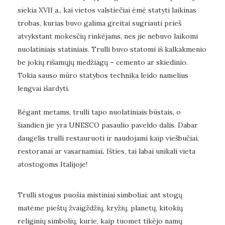
siekia XVII a., kai vietos valstiečiai ėmė statyti laikinas
trobas, kurias buvo galima greitai sugriauti prieš
atvykstant mokesčių rinkėjams, nes jie nebuvo laikomi
nuolatiniais statiniais. Trulli buvo statomi iš kalkakmenio
be jokių rišamųjų medžiagų – cemento ar skiedinio.
Tokia sauso mūro statybos technika leido namelius
lengvai išardyti.
Bėgant metams, trulli tapo nuolatiniais būstais, o
šiandien jie yra UNESCO pasaulio paveldo dalis. Dabar
daugelis trulli restauruoti ir naudojami kaip viešbučiai,
restoranai ar vasarnamiai
.
Išties, tai labai unikali vieta
atostogoms Italijoje!
Trulli stogus puošia mistiniai simboliai: ant stogų
matėme pieštų žvaigždžių, kryžių, planetų, kitokių
religinių simbolių, kurie, kaip tuomet tikėjo namų