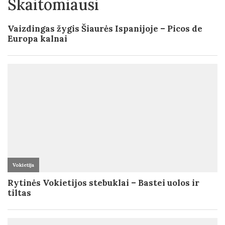
Skaitomiausi
Ispanija
Vaizdingas žygis Šiaurės Ispanijoje – Picos de
Europa kalnai
Vokietija
Rytinės Vokietijos stebuklai – Bastei uolos ir
tiltas