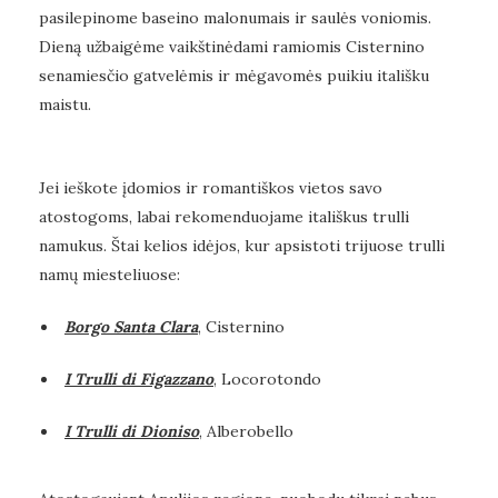
pasilepinome baseino malonumais ir saulės voniomis.
Dieną užbaigėme vaikštinėdami ramiomis Cisternino
senamiesčio gatvelėmis ir mėgavomės puikiu itališku
maistu.
Jei ieškote įdomios ir romantiškos vietos savo
atostogoms, labai rekomenduojame itališkus trulli
namukus. Štai kelios idėjos, kur apsistoti trijuose trulli
namų miesteliuose:
Borgo Santa Clara
, Cisternino
I
Trulli
di
Figazzano
, Locorotondo
I Trulli di Dioniso
, Alberobello