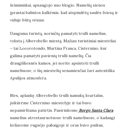
šeimininkai, apsaugojo nuo blogio. Namelių sienos
įprastai balintos kalkėmis, kad atspindėtų saulės šviesą ir
viduje būtų vėsiau.
Dauguma turistų, norinčių pamatyti trulli namelius,
vyksta į Alberobello miestą. Mažiau turistiniai miesteliai
– tai Locorotondo, Martina Franca, Cisternino, kur
galima pamatyti pavienių trulli namelių. Čia
draugiškesnės kainos, jei norite apsistoti trulli
nameliuose, o šių miestelių senamiesčiai žavi autentiška
Apulijos atmosfera.
Mes, aplankę Alberobello trulli namukų kvartalus,
įsikūrėme Cisternino miestelyje ir tai buvo
nepamirštama patirtis. Pasirinkome
Borgo Santa Clara
namelius atrestauruotuose trulli nameliuose, o kadangi
keliavome rugsėjo pabaigoje ir oras buvo puikus,