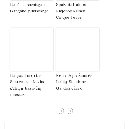
Itališkas savaitgalis
Spalvoti Italijos
Gargano pusiasalyje
Rivjeros kaimai –
Cinque Terre
Italijos kurortas
Kelionė po Šiaurės
Sanremas – kazino,
Italiją: Sirmionė
gėlių ir bažnyčių
Gardos ežere
miestas