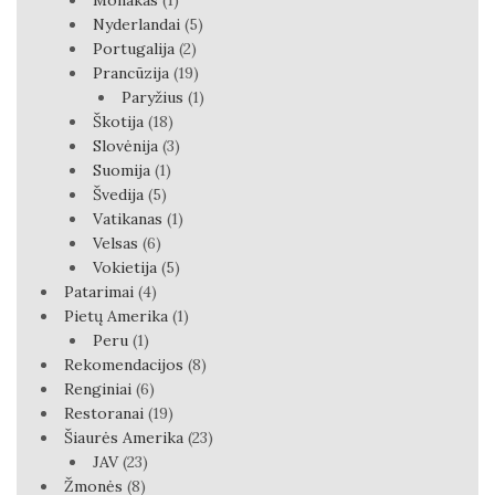
Monakas
(1)
Nyderlandai
(5)
Portugalija
(2)
Prancūzija
(19)
Paryžius
(1)
Škotija
(18)
Slovėnija
(3)
Suomija
(1)
Švedija
(5)
Vatikanas
(1)
Velsas
(6)
Vokietija
(5)
Patarimai
(4)
Pietų Amerika
(1)
Peru
(1)
Rekomendacijos
(8)
Renginiai
(6)
Restoranai
(19)
Šiaurės Amerika
(23)
JAV
(23)
Žmonės
(8)