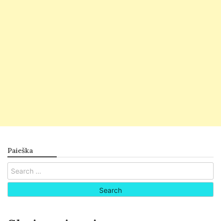
Paieška
Search
for: