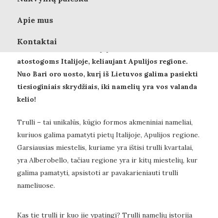
Azija
Apie mus
Europa
Ar norėtumėte pagyventi paslaptinguose kūgio
Kontaktai
formos namukuose Italijoje? Tai išties unikali vieta
Pietų Amerika
atostogoms Italijoje, keliaujant Apulijos regione.
Nuo Bari oro uosto, kurį iš Lietuvos galima pasiekti
Šiaurės Amerika
tiesioginiais skrydžiais, iki namelių yra vos valanda
kelio!
Keliautojų pasakojimai
Trulli – tai unikalūs, kūgio formos akmeniniai nameliai,
Kelionių planavimas
kuriuos galima pamatyti pietų Italijoje, Apulijos regione.
Garsiausias miestelis, kuriame yra ištisi trulli kvartalai,
Patarimai
yra Alberobello, tačiau regione yra ir kitų miestelių, kur
galima pamatyti, apsistoti ar pavakarieniauti trulli
Rekomendacijos
nameliuose.
Kas tie trulli ir kuo jie ypatingi? Trulli namelių istorija