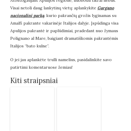
Atostogaujant Apulijos regione, nuobodu tikrai nebus.
Visai netoli daug lankytinų vietų: aplankykite
Gargano
nacionalini parką
, kurio pakrančių grožis lyginamas su
Amalfi pakrante vakarinėje Italijos dalyje. Įspūdinga visa
Apulijos pakrantė ir paplūdimiai, pradedant nuo žymaus
Polignano al Mare, baigiant dramatiškomis pakrantėmis
Italijos “bato kulne”.
O jei jau aplankėte trulli namelius, pasidalinkite savo
patirtimi komentaruose žemiau!
Kiti straipsniai