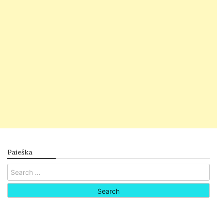
Paieška
Search
for: