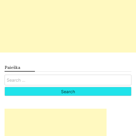
Paieška
Search
for: