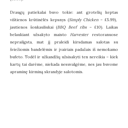
Draugų patiekalai buvo tokie: ant grotelių keptas
vištienos krūtinėlės kepsnys (
Simply Chicken
– £5.99),
jautienos šonkauliukai (
BBQ Beef ribs
– £10). Laikas
belaukiant užsakyto maisto
Harvester
restoranuose
neprailgsta, mat jį praleidi kirsdamas salotas su
šviežiomis bandelėmis ir įvairiais padažais iš nemokamo
bufeto. Todėl ir užkandžių užsisakyti ten nereikia – kiek
kartų tai darėme, niekada nesuvalgėme, nes jau buvome
apraminę kirminą skrandyje salotomis.