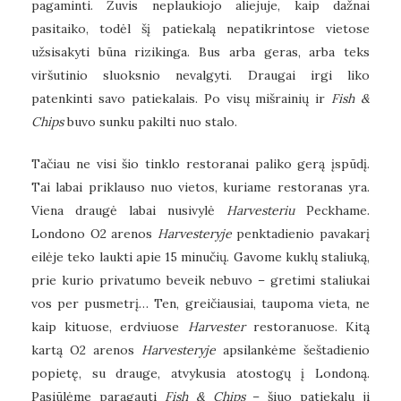
pagaminti. Žuvis neplaukiojo aliejuje, kaip dažnai
pasitaiko, todėl šį patiekalą nepatikrintose vietose
užsisakyti būna rizikinga. Bus arba geras, arba teks
viršutinio sluoksnio nevalgyti. Draugai irgi liko
patenkinti savo patiekalais. Po visų mišrainių ir
Fish &
Chips
buvo sunku pakilti nuo stalo.
Tačiau ne visi šio tinklo restoranai paliko gerą įspūdį.
Tai labai priklauso nuo vietos, kuriame restoranas yra.
Viena draugė labai nusivylė
Harvesteriu
Peckhame.
Londono O2 arenos
Harvester
yje
penktadienio pavakarį
eilėje teko laukti apie 15 minučių. Gavome kuklų staliuką,
prie kurio privatumo beveik nebuvo – gretimi staliukai
vos per pusmetrį… Ten, greičiausiai, taupoma vieta, ne
kaip kituose, erdviuose
Harvester
restoranuose. Kitą
kartą O2 arenos
Harvesteryje
apsilankėme šeštadienio
popietę, su drauge, atvykusia atostogų į Londoną.
Pasiūlėme paragauti
Fish & Chips
– šiuo patiekalu ji