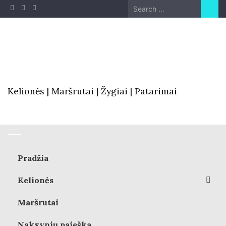
Skip
Search
to
for:
content
Kelionės | Maršrutai | Žygiai | Patarimai
Pradžia
Kelionės
Harvester – tradiciniai
angliški patiekalai už gerą
Maršrutai
Afrika
kainą
Nakvynių paieška