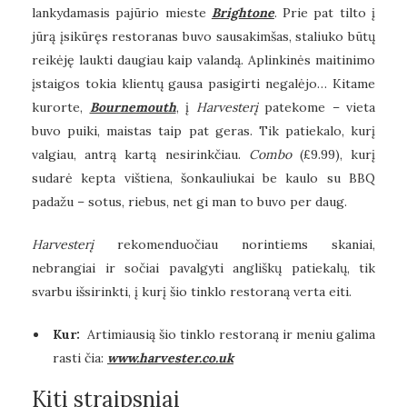
lankydamasis pajūrio mieste
Brightone
. Prie pat tilto į
jūrą įsikūręs restoranas buvo sausakimšas, staliuko būtų
reikėję laukti daugiau kaip valandą. Aplinkinės maitinimo
įstaigos tokia klientų gausa pasigirti negalėjo… Kitame
kurorte,
Bournemouth
, į
Harvesterį
patekome – vieta
buvo puiki, maistas taip pat geras. Tik patiekalo, kurį
valgiau, antrą kartą nesirinkčiau.
Combo
(£9.99), kurį
sudarė kepta vištiena, šonkauliukai be kaulo su BBQ
padažu – sotus, riebus, net gi man to buvo per daug.
Harvesterį
rekomenduočiau norintiems skaniai,
nebrangiai ir sočiai pavalgyti angliškų patiekalų, tik
svarbu išsirinkti, į kurį šio tinklo restoraną verta eiti.
Kur:
Artimiausią šio tinklo restoraną ir meniu galima
rasti čia:
www.harvester.co.uk
Kiti straipsniai