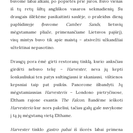
buvome labai alkani, po popietės prie jūros. Buvo vienas
iš tų retų šiltų angliškos vasaros sekmadienių. Su
draugais išlėkėme pasikaitinti saulėje, o praleidus dieną
paplūdimyje (buvome
Camber Sands
, lietuvių
mėgstamame pliaže, primenančiame Lietuvos pajūrį),
visų mintys buvo tik apie maistą – atsivežti užkandžiai
užtektinai nepasotino.
Draugų pora ėmė girti restoranų tinklą, kurio anksčiau
girdėti nebuvo tekę –
Harvester
, neva jų kepti
šonkauliukai ten patys sultingiausi ir skaniausi, vištienos
kepsniai taip pat puikūs. Panorome išbandyti. Jų
mėgstamiausias
Harvesteris
– Londono pietryčiuose,
Eltham rajone esantis
The Falcon.
Bandėme ieškoti
Harvesterio
kur nors pakeliui, tačiau galų gale nuvykome
į tą jų mėgstamą vietą Elthame.
Harvester
tinklo
gastro pabai
iš išorės labai primena