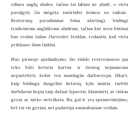
eilines anglų aludes, tačiau tai labiau ne aludė, o vieta
pavalgyti, čia mėgsta susirinkti šeimos su vaikais.
Restoranų pavadinimai būna skirtingi, būdingi
tradicinėms angliškoms aludėms, tačiau kur nors būtinai
bus ovalus žalias
Harvester
ženklas, rodantis, kad vieta
priklauso šiam tinklui.
Nuo pirmojo apsilankymo, šio tinklo restoranuose jau
teko būti keturis kartus, ir tiesiog neįmanoma
nepastebėti, kokie ten mandagūs darbuotojai. Iškart,
kaip būdinga daugeliui lietuvių, kyla mintis: turbūt
darbdaviai liepia taip dažnai šypsotis, klausinėti, ar viskas
gerai, ar nieko netrūksta. Na, gal ir yra apsimetinėjimo,
bet tai vis geriau, nei padavėjai susisukusiais veidais.