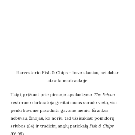
Harvesterio Fish & Chips – buvo skaniau, nei dabar
atrodo nuotraukoje
Taigi, grįžtant prie pirmojo apsilankymo
The Falcon
,
restorano darbuotoja greitai mums surado vietą, visi
penki buvome pasodinti, gavome meniu. Išrankus
nebuvau, žinojau, ko noriu, tad užsisakiau: pomidorų
sriubos (£4) ir tradicinį anglų patiekalą
Fish & Chips
(£6.99).