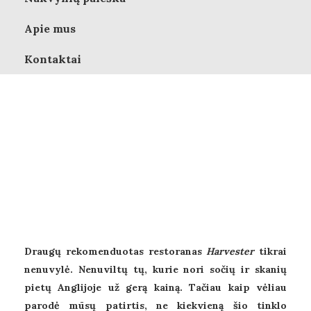
Azija
2012/10/29
RESTORANAI
Apie mus
Europa
Kontaktai
Pietų Amerika
Šiaurės Amerika
Keliautojų pasakojimai
Kelionių planavimas
Patarimai
Draugų rekomenduotas restoranas
Harvester
tikrai
Rekomendacijos
nenuvylė. Nenuviltų tų, kurie nori sočių ir skanių
pietų Anglijoje už gerą kainą. Tačiau kaip vėliau
parodė mūsų patirtis, ne kiekvieną šio tinklo