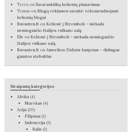
Terra
on
Savarankiškų kelionių planavimas
Tomas
on
Blogų reklamos savaitė: rekomenduojami
kelionių blogai
Buvauten.lt
on
Kelionė į Stromboli – niekada
nemiegančio Italijos vulkano salą
Ele
on
Kelionė į Stromboli – niekada nemiegančio
Italijos vulkano salą
Buvauten.lt
on
Amerikos Didysis kanjonas – didingas
gamtos stebuklas
Straipsnių kategorijos
Afrika
(4)
Marokas
(4)
Azija
(20)
Filipinai
(1)
Indonezija
(3)
Balis
(1)